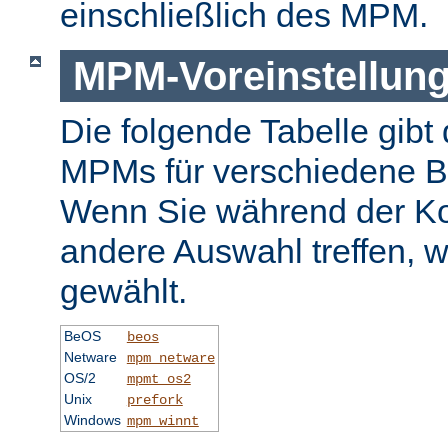
einschließlich des MPM.
MPM-Voreinstellun
Die folgende Tabelle gibt 
MPMs für verschiedene B
Wenn Sie während der Ko
andere Auswahl treffen, 
gewählt.
BeOS
beos
Netware
mpm_netware
OS/2
mpmt_os2
Unix
prefork
Windows
mpm_winnt