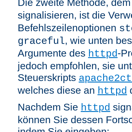
Die zweite Methode, de
signalisieren, ist die Ve
Befehlszeilenoptionen
st
, wie unten be
graceful
Argumente des
-P
httpd
jedoch empfohlen, sie u
Steuerskripts
apache2ct
welches diese an
d
httpd
Nachdem Sie
sign
httpd
können Sie dessen Fortsc
indem Sie eingeben: