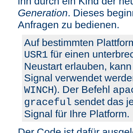
ihn durch ein Kind der ne
Generation
. Dieses begin
Anfragen zu bedienen.
Auf bestimmten Plattfor
für einen unterbre
USR1
Neustart erlauben, kann 
Signal verwendet werden
). Der Befehl
WINCH
apa
sendet das je
graceful
Signal für Ihre Platform.
Der Code ist dafür ausgel