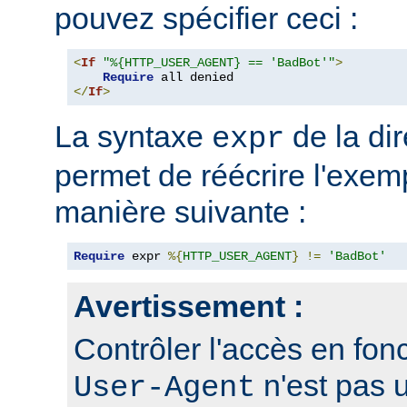
pouvez spécifier ceci :
<
If
"%{HTTP_USER_AGENT} == 'BadBot'"
>
Require
</
If
>
La syntaxe
de la di
expr
permet de réécrire l'exem
manière suivante :
Require
 expr 
%{
HTTP_USER_AGENT
}
!=
'BadBot'
Avertissement :
Contrôler l'accès en fonc
n'est pas 
User-Agent