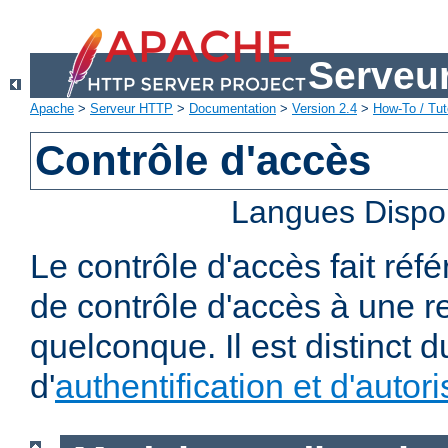
Serveu
Apache
>
Serveur HTTP
>
Documentation
>
Version 2.4
>
How-To / Tut
Contrôle d'accès
Langues Dispo
Le contrôle d'accès fait réf
de contrôle d'accès à une 
quelconque. Il est distinct 
d'
authentification et d'autori