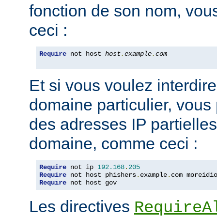
fonction de son nom, vou
ceci :
Require
 not host 
host
.
example
.
com
Et si vous voulez interdire
domaine particulier, vous
des adresses IP partiell
domaine, comme ceci :
Require
 not ip 
192.168
.
205
Require
 not host phishers
.
example
.
com moreidi
Require
 not host gov
Les directives
RequireA