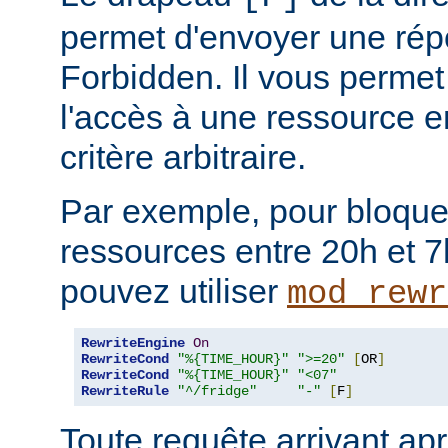
permet d'envoyer une rép
Forbidden. Il vous permet 
l'accès à une ressource e
critère arbitraire.
Par exemple, pour bloque
ressources entre 20h et 7
pouvez utiliser
mod_rewr
RewriteEngine
On
RewriteCond
"%{TIME_HOUR}"
">=20"
[
OR
]
RewriteCond
"%{TIME_HOUR}"
"<07"
RewriteRule
"^/fridge"
"-"
[
F
]
Toute requête arrivant ap