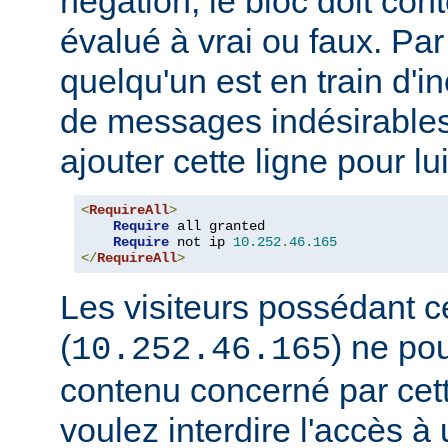
négation, le bloc doit con
évalué à vrai ou faux. Par
quelqu'un est en train d'i
de messages indésirable
ajouter cette ligne pour lui
<
RequireAll
>
Require
 all granted

Require
 not ip 
10.252
.
46.165
</
RequireAll
>
Les visiteurs possédant c
(
) ne pou
10.252.46.165
contenu concerné par cett
voulez interdire l'accès 