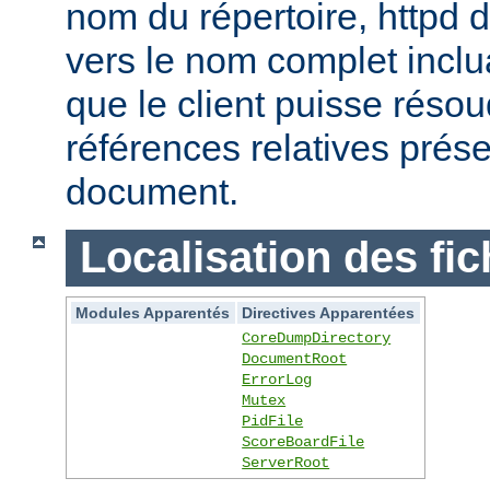
nom du répertoire, httpd do
vers le nom complet inclua
que le client puisse réso
références relatives prés
document.
Localisation des fic
Modules Apparentés
Directives Apparentées
CoreDumpDirectory
DocumentRoot
ErrorLog
Mutex
PidFile
ScoreBoardFile
ServerRoot