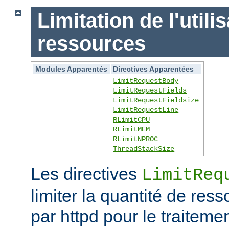
Limitation de l'utili
ressources
Modules Apparentés
Directives Apparentées
LimitRequestBody
LimitRequestFields
LimitRequestFieldsize
LimitRequestLine
RLimitCPU
RLimitMEM
RLimitNPROC
ThreadStackSize
Les directives
LimitReq
limiter la quantité de r
par httpd pour le traitem