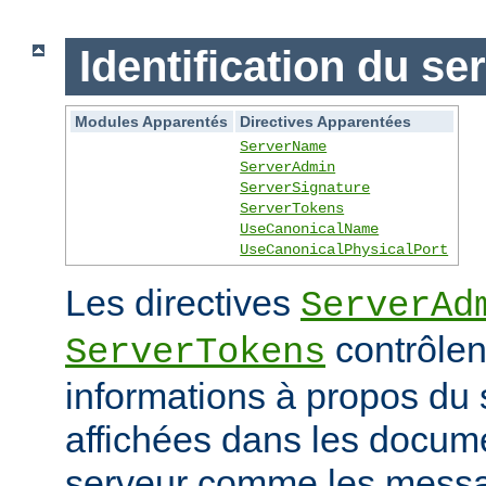
Identification du se
Modules Apparentés
Directives Apparentées
ServerName
ServerAdmin
ServerSignature
ServerTokens
UseCanonicalName
UseCanonicalPhysicalPort
Les directives
ServerAd
contrôlen
ServerTokens
informations à propos du 
affichées dans les docum
serveur comme les messag