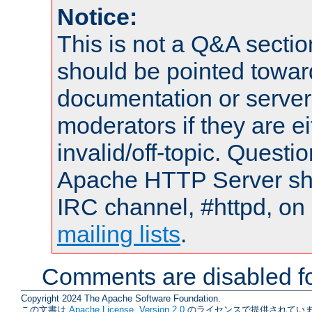
Notice:
This is not a Q&A sect
should be pointed towar
documentation or serve
moderators if they are 
invalid/off-topic. Quest
Apache HTTP Server shou
IRC channel, #httpd, on 
mailing lists
.
Comments are disabled fo
Copyright 2024 The Apache Software Foundation.
この文書は
Apache License, Version 2.0
のライセンスで提供されていま