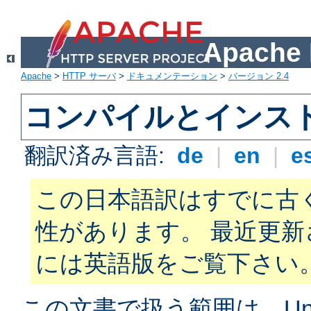
Apach
Apache
>
HTTP サーバ
>
ドキュメンテーション
>
バージョン 2.4
コンパイルとインス
翻訳済み言語:
de
|
en
|
e
この日本語訳はすでに古
性があります。 最近更
には英語版をご覧下さい
この文書で扱う範囲は、Unix