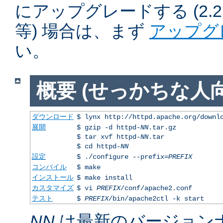
にアップグレードする (2.2.50
等) 場合は、まず
アップグ
い。
概要 (せっかちな人向
ダウンロード
$ lynx http://httpd.apache.org/downl
展開
$ gzip -d httpd-
NN
.tar.gz
$ tar xvf httpd-
NN
.tar
$ cd httpd-
NN
設定
$ ./configure --prefix=
PREFIX
コンパイル
$ make
インストール
$ make install
カスタマイズ
$ vi
PREFIX
/conf/apache2.conf
テスト
$
PREFIX
/bin/apache2ctl -k start
NN
は最新のバージョン