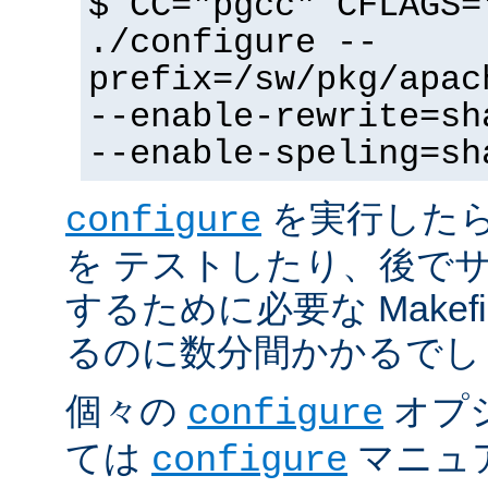
$ CC="pgcc" CFLAGS=
./configure --
prefix=/sw/pkg/apac
--enable-rewrite=sh
--enable-speling=sh
を実行した
configure
を テストしたり、後で
するために必要な Makef
るのに数分間かかるでし
個々の
オプ
configure
ては
マニュ
configure