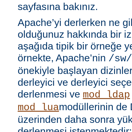
sayfasına bakınız.
Apache’yi derlerken ne gib
olduğunuz hakkında bir iz
aşağıda tipik bir örneğe ye
örnekte, Apache’nin
/sw/
önekiyle başlayan dizinler
derleyici ve derleyici seç
derlenmesi ve
mod_ldap
modüllerinin d
mod_lua
üzerinden daha sonra yü
derlenmesi istenmektedir: