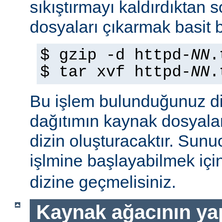
sıkıştırmayı kaldırdıktan 
dosyaları çıkarmak basit b
$ gzip -d httpd-
NN
.
$ tar xvf httpd-
NN
.
Bu işlem bulunduğunuz di
dağıtımın kaynak dosyaları
dizin oluşturacaktır. Sun
işlmine başlayabilmek iç
dizine geçmelisiniz.
Kaynak ağacının yap