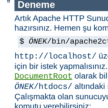
Deneme
Artık Apache HTTP Sun
hazırsınız. Hemen şu kom
$
ÖNEK
/bin/apache2c
üze
http://localhost/
için bir istek yapmalısınız
olarak bi
DocumentRoot
altındaki
ÖNEK
/htdocs/
Çalışmakta olan sunucu
komutu verebilirsiniz: