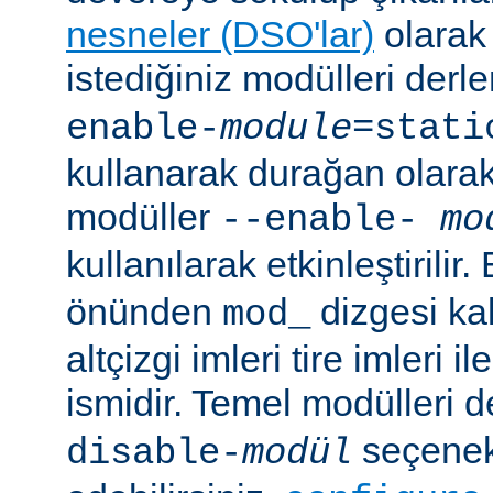
nesneler (DSO'lar)
olarak 
istediğiniz modülleri der
enable-
module
=stati
kullanarak durağan olarak 
modüller
--enable-
mo
kullanılarak etkinleştirilir
önünden
dizgesi kal
mod_
altçizgi imleri tire imleri i
ismidir. Temel modülleri 
seçenekl
disable-
modül