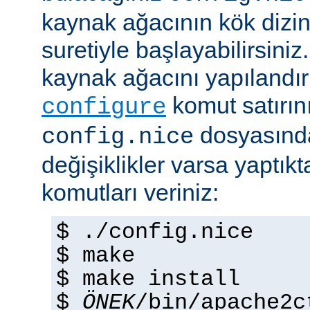
kaynak ağacının kök dizi
suretiyle başlayabilirsini
kaynak ağacını yapılandır
komut satırını 
configure
dosyasında
config.nice
değişiklikler varsa yaptık
komutları veriniz:
$ ./config.nice
$ make
$ make install
$
ÖNEK
/bin/apache2c