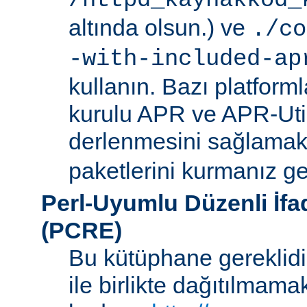
/httpd_kaynakkod_
altında olsun.) ve
./co
-with-included-ap
kullanın. Bazı platforml
kurulu APR ve APR-Uti
derlenmesini sağlamak i
paketlerini kurmanız ger
Perl-Uyumlu Düzenli İf
(PCRE)
Bu kütüphane gereklidir
ile birlikte dağıtılmam