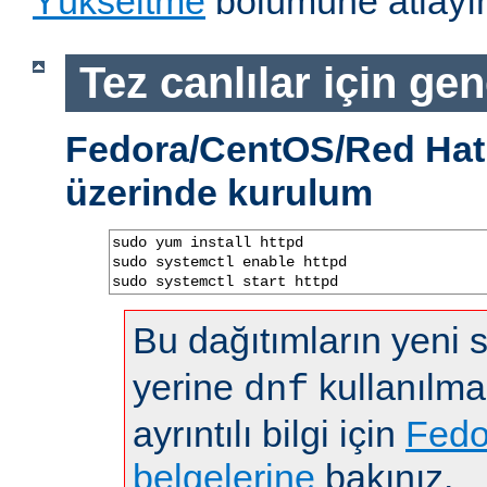
Yükseltme
bölümüne atlayın
Tez canlılar için gen
Fedora/CentOS/Red Hat 
üzerinde kurulum
sudo yum install httpd

sudo systemctl enable httpd

sudo systemctl start httpd
Bu dağıtımların yeni
yerine
kullanılma
dnf
ayrıntılı bilgi için
Fedo
belgelerine
bakınız.