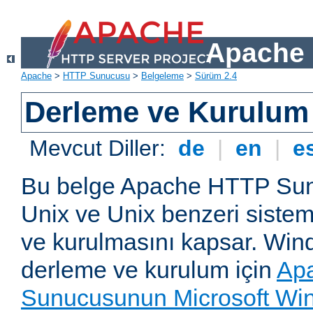
Apache 
Apache
>
HTTP Sunucusu
>
Belgeleme
>
Sürüm 2.4
Derleme ve Kurulum
Mevcut Diller:
de
|
en
|
e
Bu belge Apache HTTP Su
Unix ve Unix benzeri siste
ve kurulmasını kapsar. Win
derleme ve kurulum için
Ap
Sunucusunun Microsoft Win