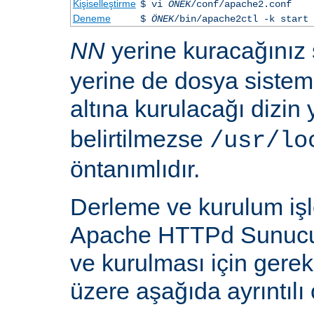
Kişiselleştirme
$ vi
ÖNEK
/conf/apache2.conf
Deneme
$
ÖNEK
/bin/apache2ctl -k start
NN
yerine kuracağınız
yerine de dosya siste
altına kurulacağı dizin
belirtilmezse
/usr/lo
öntanımlıdır.
Derleme ve kurulum iş
Apache HTTPd Sunucu
ve kurulması için gere
üzere aşağıda ayrıntılı 