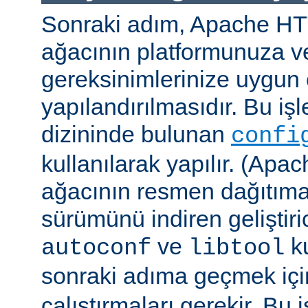
Sonraki adım, Apache H
ağacının platformunuza ve
gereksinimlerinize uygun 
yapılandırılmasıdır. Bu iş
dizininde bulunan
confi
kullanılarak yapılır. (A
ağacının resmen dağıtıma
sürümünü indiren geliştiri
ve
ku
autoconf
libtool
sonraki adıma geçmek iç
çalıştırmaları gerekir. Bu 