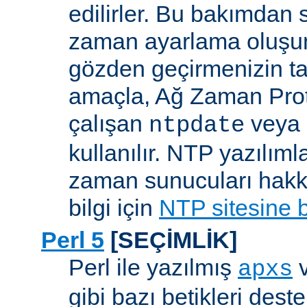
edilirler. Bu bakımdan 
zaman ayarlama oluşum
gözden geçirmenizin ta
amaçla, Ağ Zaman Pro
çalışan
veya
ntpdate
kullanılır. NTP yazılıml
zaman sunucuları hakkı
bilgi için
NTP sitesine 
Perl 5
[SEÇİMLİK]
Perl ile yazılmış
apxs
gibi bazı betikleri dest