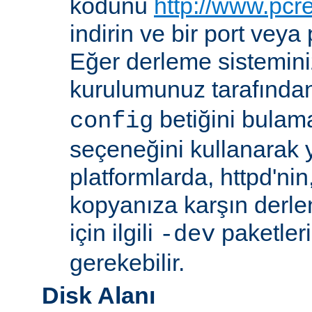
kodunu
http://www.pcr
indirin ve bir port veya
Eğer derleme sistemi
kurulumunuz tarafında
betiğini bula
config
seçeneğini kullanarak ye
platformlarda, httpd'ni
kopyanıza karşın derl
için ilgili
paketler
-dev
gerekebilir.
Disk Alanı