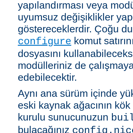
yapılandırması veya modü
uyumsuz değişiklikler y
göstereceklerdir. Çoğu d
komut satırın
configure
dosyasını kullanabileceks
modülleriniz de çalışma
edebilecektir.
Aynı ana sürüm içinde yü
eski kaynak ağacının kök 
kurulu sunucunuzun
bui
bulacağınız
config.nic