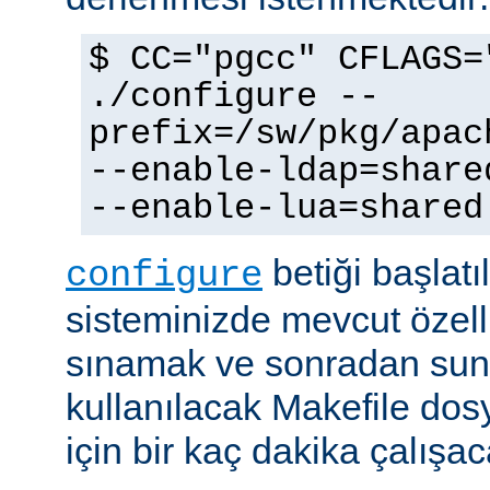
$ CC="pgcc" CFLAGS=
./configure --
prefix=/sw/pkg/apac
--enable-ldap=share
--enable-lua=shared
betiği başlatı
configure
sisteminizde mevcut özellik
sınamak ve sonradan sun
kullanılacak Makefile dos
için bir kaç dakika çalışaca