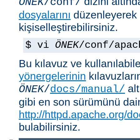
dizini altın
ÖNEK
/conf/
dosyalarını
düzenleyerek
kişiselleştirebilirsiniz.
$ vi
ÖNEK
/conf/apac
Bu kılavuz ve kullanılabi
yönergelerinin
kılavuzları
alt
ÖNEK
/
docs/manual/
gibi en son sürümünü da
http://httpd.apache.org/do
bulabilirsiniz.