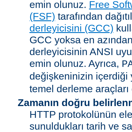
emin olunuz.
Free Sof
(FSF)
tarafından dağıt
derleyicisini (GCC)
kull
GCC yoksa en azından 
derleyicisinin ANSI u
emin olunuz. Ayrıca,
P
değişkeninizin içerdiği
temel derleme araçları 
Zamanın doğru belirlen
HTTP protokolünün ele
sunuldukları tarih ve s