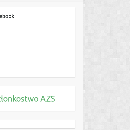
cebook
złonkostwo AZS