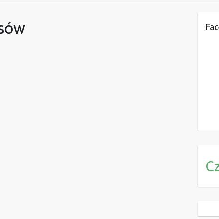
isów
Fa
C